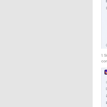
1. 
com