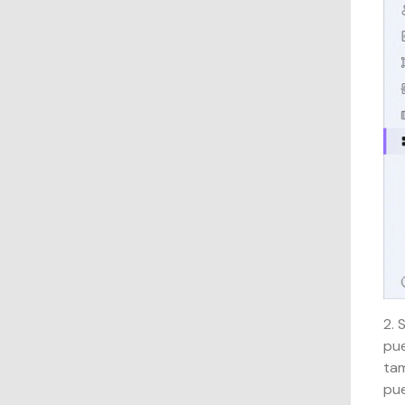
2. 
pue
tam
pue