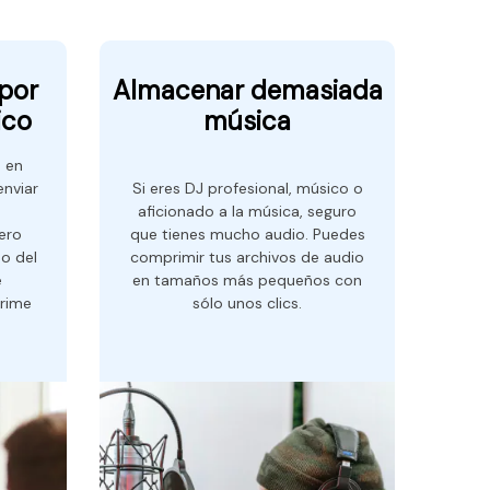
 por
Almacenar demasiada
ico
música
a en
nviar
Si eres DJ profesional, músico o
aficionado a la música, seguro
ero
que tienes mucho audio. Puedes
ño del
comprimir tus archivos de audio
e
en tamaños más pequeños con
rime
sólo unos clics.