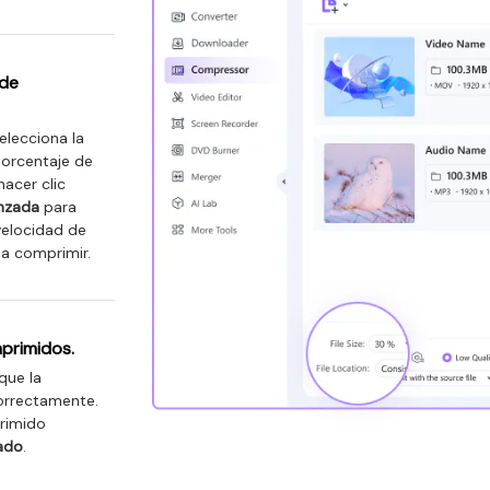
 de
selecciona la
porcentaje de
acer clic
nzada
para
velocidad de
a comprimir.
primidos.
que la
orrectamente.
primido
ado
.