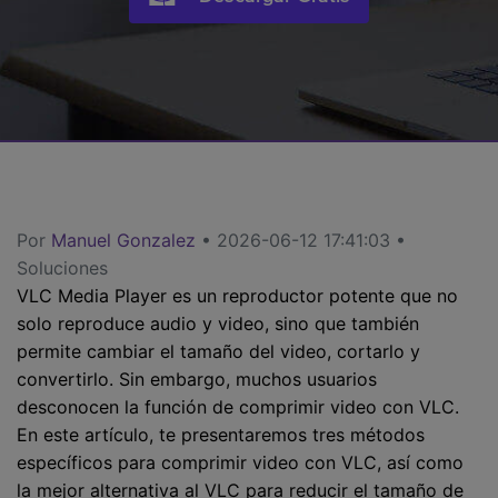
search
Video Tutorial
Usuarios de Película
Video/Audio
Mira el video tutorial para aprender a usar UniConverter.
Usuarios de DVD
Especificaciones técnicas
Una lista de todos los formatos, dispositivos y GPUs
Usuarios de Redes Sociales
compatibles con UniConverter.
Usuarios de Mac
¿Qué hay de nuevo?
Los productos y las actualizaciones más recientes.
Por
Manuel Gonzalez
• 2026-06-12 17:41:03 •
Soluciones
MÁS SOLUCIONES
VLC Media Player es un reproductor potente que no
solo reproduce audio y video, sino que también
permite cambiar el tamaño del video, cortarlo y
convertirlo. Sin embargo, muchos usuarios
desconocen la función de comprimir video con VLC.
En este artículo, te presentaremos tres métodos
específicos para comprimir video con VLC, así como
la mejor alternativa al VLC para reducir el tamaño de