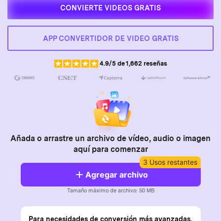
CONVIERTE VIDEOS GRATIS
Video Tutorial
Usuarios de Película
Mira el video tutorial para aprender a usar UniConverter.
Video/Audio
Usuarios de DVD
APP CONVERTIDOR DE VIDEO GRATIS
Especificaciones técnicas
Una lista de todos los formatos, dispositivos y GPUs
Usuarios de Redes Sociales
4.9/5 de 1,662 reseñas
compatibles con UniConverter.
Usuarios de Mac
¿Qué hay de nuevo?
Los productos y las actualizaciones más recientes.
MÁS SOLUCIONES
Añada o arrastre un archivo de vídeo, audio o imagen
aquí para comenzar
3 Usos restantes
Agregar archivo
Tamaño máximo de archivo: 50 MB
Para necesidades de conversión más avanzadas,