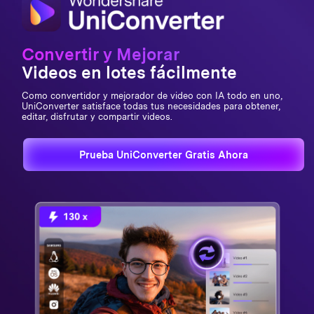
Soporta conversión
3D
Convertir y Mejorar
Soporta conversión
Videos en lotes fácilmente
VR
Como convertidor y mejorador de video con IA todo en uno,
Convertir
UniConverter satisface todas tus necesidades para obtener,
editar, disfrutar y compartir videos.
videos/fotos a GIF
Agregar archivos
Prueba UniConverter Gratis Ahora
directamente desde
iPhone, iPad, cámaras
Tecnología de
conversión sin
pérdida
Aceleración GPU
Personalizar y
guardar formatos de