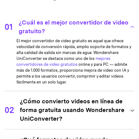
mainly used
formats like
MP4, AVI,
WMV, MOV,
¿Cuál es el mejor convertidor de video
01
MKV, M4V,
gratuito?
MPEG,
,
,
AVI, WMV,
Formatos de video de
FLV, F4V,
DVD, MP4,
MP4, 
El mejor convertidor de video gratuito es aquel que ofrece
salida compatibles
SWF, 3GP,
MPEG, 3GP,
MPE
velocidad de conversión rápida, amplio soporte de formatos y
3G2, ASF,
MKV, FLV.
alta calidad de salida sin marcas de agua. Wondershare
UniConverter se destaca como uno de los
mejores
DV, VOB,
convertidores de video gratuitos
online y para PC — admite
OGV, DIVX,
más de 1.000 formatos, proporciona mejora de video con IA y
XVID, WEBM,
permite a los usuarios convertir, comprimir y editar videos
MXF, TS, TRP,
fácilmente en un solo lugar.
Vimeo,
Facebook,
etc.
¿Cómo convierto videos en línea de
02
forma gratuita usando Wondershare
MP3, WAV,
M4A, M4B,
UniConverter?
M4R, APE,
AAC, AC3,
No
MKA, AIFF,