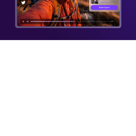
salida
Convertir archivos a
diferentes formatos
por lotes
Descargar videos a
MP3 con un solo clic
Descargar video en
diferentes
resoluciones
Descargar videos en
diferentes formatos
Descargar
Solo para la
subtítulos/CC
versión
Descargar videos en
premium
4K/8K