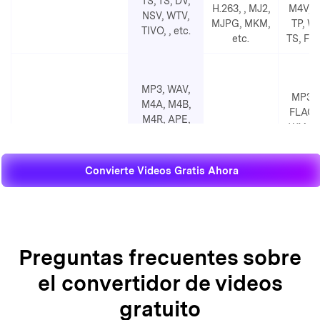
TS, TS, DV,
H.263,
, MJ2,
M4V, 
NSV, WTV,
MJPG, MKM,
TP, W
TIVO,
, etc.
etc.
TS, F4V
MP3, WAV,
MP3, 
M4A, M4B,
FLAC,
M4R, APE,
WMA, 
AAC, AC3,
APE, 
MKA, AIFF,
Formatos de audio de
AIF,
AA, AAX,
MP3
Convierte Videos Gratis Ahora
entrada soportados
WAV, 
AMR, FLAC,
AIFF,
AU, CUE,
MP2, 
MPA, AP3,
RAM, 
RA, RAM,
RA, 
OGG, WMA
Preguntas frecuentes sobre
el convertidor de videos
1000
gratuito
formats,