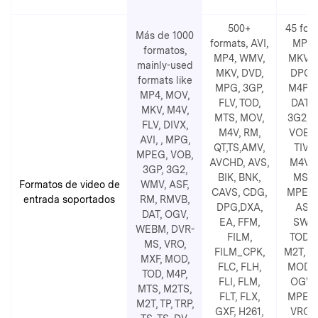
500+
45 for
Más de 1000
formats, AVI,
MP4, 
formatos,
MP4, WMV,
MKV, 
mainly-used
MKV, DVD,
DPG, 
formats like
MPG, 3GP,
M4P, 
MP4, MOV,
FLV, TOD,
DAT, 
MKV, M4V,
MTS, MOV,
3G2, 
FLV, DIVX,
M4V, RM,
VOB, 
AVI,
, MPG,
QT,TS,AMV,
TIVO,
MPEG, VOB,
AVCHD, AVS,
M4V, 
3GP, 3G2,
BIK, BNK,
MS, 
Formatos de video de
WMV, ASF,
CAVS, CDG,
MPEG,
entrada soportados
RM, RMVB,
DPG,DXA,
ASF,
DAT, OGV,
EA, FFM,
SWF,
WEBM, DVR-
FILM,
TOD, 
MS, VRO,
FILM_CPK,
M2T, P2I
MXF, MOD,
FLC, FLH,
MOD, 
TOD, M4P,
FLI, FLM,
OGV, 
MTS, M2TS,
FLT, FLX,
MPEG,
M2T, TP, TRP,
GXF, H261,
VRO, 