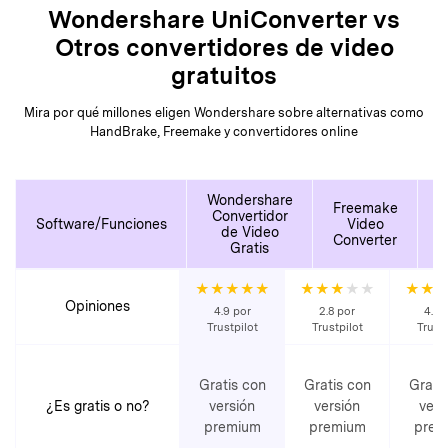
Wondershare UniConverter vs
Otros convertidores de video
gratuitos
Mira por qué millones eligen Wondershare sobre alternativas como
HandBrake, Freemake y convertidores online
Wondershare
Freemake
Convertidor
Software/Funciones
Video
D
de Video
Converter
Gratis
★★★★★
★★★
★★
★★
Opiniones
4.9 por
2.8 por
4.2 
Trustpilot
Trustpilot
Trustp
Gratis con
Gratis con
Grati
¿Es gratis o no?
versión
versión
vers
premium
premium
prem