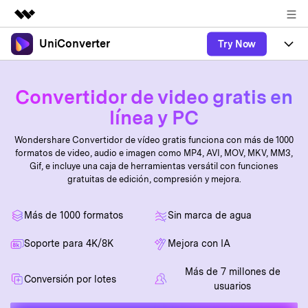
UniConverter
Try Now
Productos destacados
Creatividad digital con AIGC
Productos
Empresas
Utilidades
Convertidor de video gratis en
Resumen
UniConverter-Convertidor de Video
Características
línea y PC
Quiénes somos
Soluciones
Nuevo
UniConverter para Windows
Wondershare Convertidor de vídeo gratis funciona con más de 1000
Soluciones
Sala de prensa
Convertir de Voz a Texto
formatos de video, audio e imagen como MP4, AVI, MOV, MKV, MM3,
Convertir con precisión de voz a
Gif, e incluye una caja de herramientas versátil con funciones
UniConverter para Mac
Nuevo
texto para audio y video.
gratuitas de edición, compresión y mejora.
Ayuda
Tienda
Aficionados al Deporte
Convertidor de video gratuito
Donde hay deporte, está
Guía
UniConverter
Actualizar a VC17
Más de 1000 formatos
Sin marca de agua
Popular
Soporte
Convertidor de Video
¿Cómo utilizar Wondershare UniConverter? Aprenda la guía
AniSmall-Compresor de Video
Disfruta de funciones de
paso a paso a continuación.
Soporte para 4K/8K
Mejora con IA
Popular
conversión potentes e
Sign In
COMPRAR
AniSmall para Desktop
Ofertas Educativas
inteligentes.
Más de 7 millones de
FAQs
Los usuarios educativos disfrutan
Conversión por lotes
usuarios
AniSmall para iOS
Toda la información que necesita para utilizar UniConverter.
de hasta un 60% de DTO.
AI Lab
search