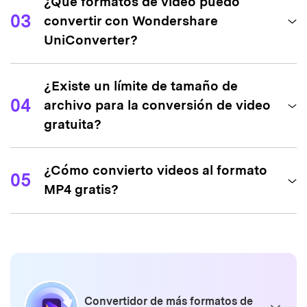
¿Qué formatos de video puedo
Formatos de audio de
disponible
AA, AAX,
MP
salida compatibles
en la versión
03
convertir con Wondershare
AMR, FLAC,
gratuita
UniConverter?
AU, CUE,
MPA, AP3,
RA, RAM,
OGG, WMA.
¿Existe un límite de tamaño de
04
archivo para la conversión de video
So
Soporta salida de
gratuita?
1280*
video 4K/FHD
1920*
Unir archivos en uno
¿Cómo convierto videos al formato
05
solo
MP4 gratis?
Comprimir videos
Convertir
con marca
Convertir
Conve
de agua,
con marca
con m
Versión gratuita
descarga
de agua, no
de agu
Convertidor de más formatos de