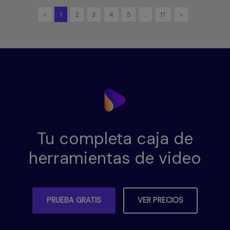
<
1
2
3
4
5
...
17
>
Tu completa caja de
herramientas de video
PRUEBA GRATIS
VER PRECIOS