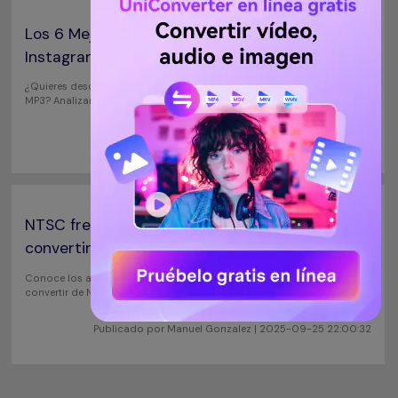
Los 6 Mejores Descargadores de Audio de
Instagram (Especial para Reels y Stories)
¿Quieres descargar el audio o la música de un Reel de Instagram en
MP3? Analizamos 6 herramientas gratis para guardar sonidos y
audios de Reels y Stories. ¡Aprende cómo hacerlo aquí!
Publicado por
Manuel Gonzalez
| 2025-10-23 21:34:49
NTSC frente a PAL: ¿Cuál es mejor y cómo
convertir?
Conoce los aspectos del debate entre NTSC y PAL y aprende cómo
convertir de NTSC a PAL y viceversa.
Publicado por
Manuel Gonzalez
| 2025-09-25 22:00:32