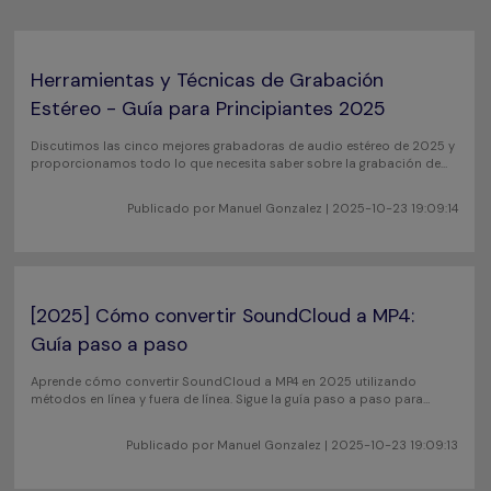
Video Tutorial
Video/Audio
Usuarios de Película
Mira el video tutorial para aprender a usar UniConverter.
Herramientas y Técnicas de Grabación
Usuarios de DVD
Estéreo - Guía para Principiantes 2025
Especificaciones técnicas
Usuarios de Redes Sociales
Una lista de todos los formatos, dispositivos y GPUs
Discutimos las cinco mejores grabadoras de audio estéreo de 2025 y
proporcionamos todo lo que necesita saber sobre la grabación de
compatibles con UniConverter.
audio estereofónico.
Usuarios de Mac
Publicado por
Manuel Gonzalez
| 2025-10-23 19:09:14
¿Qué hay de nuevo?
Los productos y las actualizaciones más recientes.
MÁS SOLUCIONES
[2025] Cómo convertir SoundCloud a MP4:
Guía paso a paso
Aprende cómo convertir SoundCloud a MP4 en 2025 utilizando
métodos en línea y fuera de línea. Sigue la guía paso a paso para
guardar y convertir tus pistas favoritas en videos.
Publicado por
Manuel Gonzalez
| 2025-10-23 19:09:13