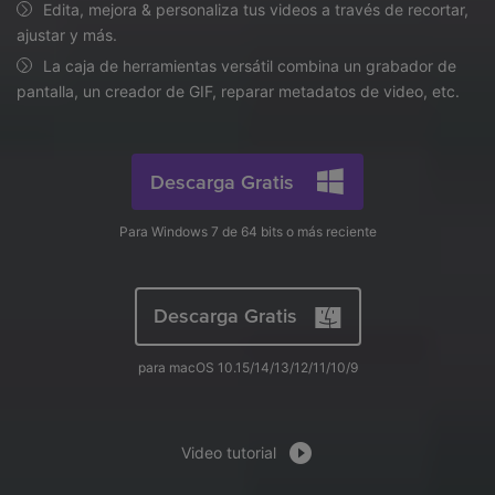
search
Edita, mejora & personaliza tus videos a través de recortar,
Video Tutorial
ajustar y más.
Usuarios de Película
Video/Audio
Mira el video tutorial para aprender a usar UniConverter.
La caja de herramientas versátil combina un grabador de
Usuarios de DVD
pantalla, un creador de GIF, reparar metadatos de video, etc.
Especificaciones técnicas
Una lista de todos los formatos, dispositivos y GPUs
Usuarios de Redes Sociales
compatibles con UniConverter.
Usuarios de Mac
Descarga Gratis
¿Qué hay de nuevo?
Los productos y las actualizaciones más recientes.
Para Windows 7 de 64 bits o más reciente
MÁS SOLUCIONES
Descarga Gratis
para macOS 10.15/14/13/12/11/10/9
Video tutorial