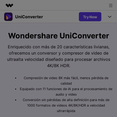
UniConverter
Try Now
Productos destacados
Creatividad digital con AIGC
Productos
Empresas
Wondershare UniConverter
Utilidades
Resumen
UniConverter-Convertidor de Video
Características
Quiénes somos
Enriquecido con más de 20 características livianas,
Soluciones
Nuevo
ofrecemos un conversor y compresor de video de
UniConverter para Windows
Sala de prensa
Soluciones
Convertir de Voz a Texto
ultraalta velocidad diseñado para procesar archivos
Convertir con precisión de voz a
UniConverter para Mac
4K/8K HDR.
Nuevo
texto para audio y video.
Tienda
Ayuda
Aficionados al Deporte
Convertidor de video gratuito
Donde hay deporte, está
Compresión de video 8K más fácil, menos pérdida de
Guía
UniConverter
Soporte
Popular
Actualizar a VC17
calidad
Convertidor de Video
AniSmall-Compresor de Video
¿Cómo utilizar Wondershare UniConverter? Aprenda la guía
Equipado con 11 funciones de IA para el procesamiento de
Disfruta de funciones de
paso a paso a continuación.
audio y video
Popular
conversión potentes e
Sign In
COMPRAR
AniSmall para Desktop
Conversión sin pérdidas de alta definición para más de
Ofertas Educativas
inteligentes.
FAQs
1000 formatos de videos 4K/8K/HDR a velocidad
Los usuarios educativos disfrutan
AniSmall para iOS
ultrarrápida
Toda la información que necesita para utilizar UniConverter.
de hasta un 60% de DTO.
AI Lab