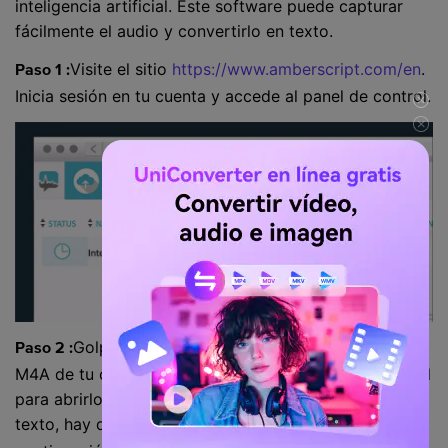
inteligencia artificial. Este software puede capturar
fácilmente el audio y convertirlo en texto.
Visite el sitio
https://www.amberscript.com/en
.
Paso 1 :
Inicia sesión en tu cuenta y accede al panel de control.
Golpear en
y luego selecciona el archivo
Paso 2 :
subir
M4A de tu ordenador. Una vez cargado, pulsa sobre él
para abrirlo. Ahora, para convertirlo en un archivo de
texto, hay que pulsar el botón
y, a
exportar