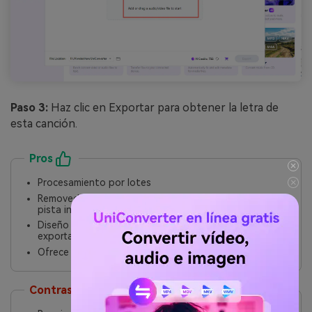
Paso 3:
Haz clic en Exportar para obtener la letra de
esta canción.
Pros
Procesamiento por lotes
Removedor vocal de IA preconstruido para separar la
pista instrumental y la voz
Diseño de interfaz intuitiva con varias opciones de
exportación
Ofrece transcripción de voz a texto para crear letras
Contras