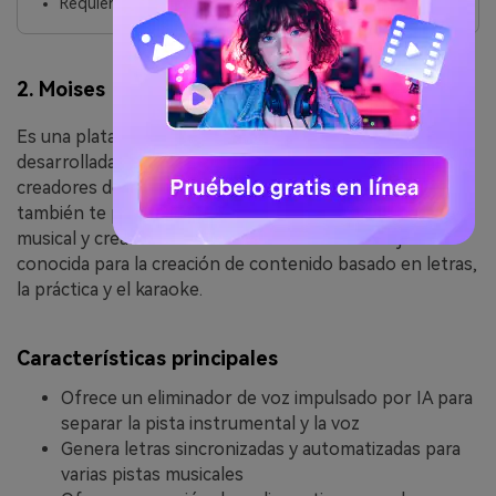
Requiere instalación
2. Moises
Es una plataforma en la nube impulsada por IA
desarrollada exactamente según las necesidades de
creadores de contenido, productores o músicos. Moises
también te permite separar las voces de una pista
musical y crear letras bien sincronizadas. Es mejor
conocida para la creación de contenido basado en letras,
la práctica y el karaoke.
Características principales
Ofrece un eliminador de voz impulsado por IA para
separar la pista instrumental y la voz
Genera letras sincronizadas y automatizadas para
varias pistas musicales