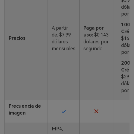
$3.99
dólar
por 
100
A partir
Paga por
Crédi
de: $7.99
uso:
$0.143
Precios
$16.9
dólares
dólares por
dólar
mensuales
segundo
por 
200
Crédi
$29.9
dólar
por 
Frecuencia de
imagen
MP4,