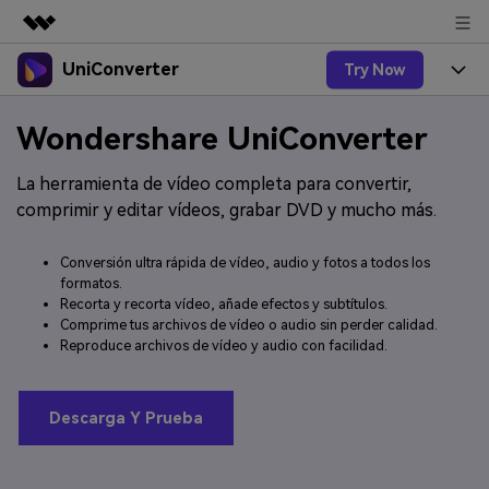
UniConverter
Try Now
Productos destacados
Creatividad digital con AIGC
Productos
Empresas
Wondershare UniConverter
Utilidades
Resumen
UniConverter-Convertidor de Video
Características
Quiénes somos
La herramienta de vídeo completa para convertir,
Soluciones
comprimir y editar vídeos, grabar DVD y mucho más.
Nuevo
UniConverter para Windows
Soluciones
Sala de prensa
Convertir de Voz a Texto
Convertir con precisión de voz a
Conversión ultra rápida de vídeo, audio y fotos a todos los
UniConverter para Mac
Nuevo
texto para audio y video.
formatos.
Ayuda
Tienda
Aficionados al Deporte
Recorta y recorta vídeo, añade efectos y subtítulos.
Convertidor de video gratuito
Donde hay deporte, está
Comprime tus archivos de vídeo o audio sin perder calidad.
Guía
UniConverter
Actualizar a VC17
Popular
Soporte
Reproduce archivos de vídeo y audio con facilidad.
Convertidor de Video
¿Cómo utilizar Wondershare UniConverter? Aprenda la guía
AniSmall-Compresor de Video
Disfruta de funciones de
paso a paso a continuación.
Popular
conversión potentes e
Sign In
COMPRAR
Ofertas Educativas
AniSmall para Desktop
Descarga Y Prueba
inteligentes.
FAQs
Los usuarios educativos
AniSmall para iOS
Toda la información que necesita para utilizar UniConverter.
disfrutan de hasta un 60% de
AI Lab
DTO.
search