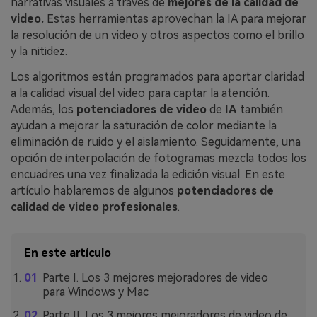
narrativas visuales a través de
mejores de la calidad de
video.
Estas herramientas aprovechan la IA para mejorar
la resolución de un video y otros aspectos como el brillo
y la nitidez.
Los algoritmos están programados para aportar claridad
a la calidad visual del video para captar la atención.
Además, los
potenciadores de video
de
IA
también
ayudan a mejorar la saturación de color mediante la
eliminación de ruido y el aislamiento.󠀲󠀡󠀤󠀩󠀣󠀦󠀠󠀨󠀤󠀳󠀰 Seguidamente, una
opción de interpolación de fotogramas mezcla todos los
encuadres una vez finalizada la edición visual. En este
artículo hablaremos de algunos
potenciadores de
calidad de video profesionales
.
En este artículo
Parte I. Los 3 mejores mejoradores de video
para Windows y Mac
Parte II. Los 3 mejores mejoradores de video de