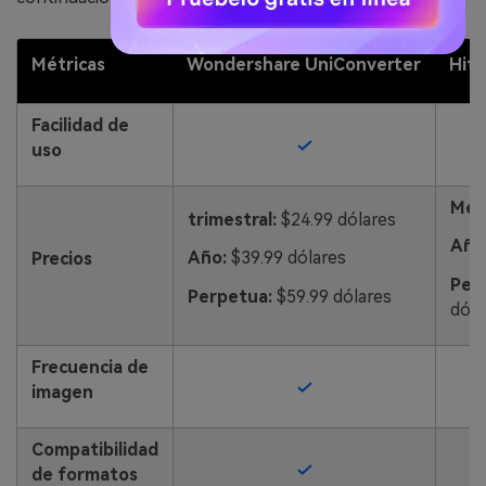
Métricas
Wondershare UniConverter
Hit
Facilidad de
uso
Men
trimestral:
$24.99 dólares
Año
Año:
$39.99 dólares
Precios
Per
Perpetua:
$59.99 dólares
dóla
Frecuencia de
imagen
Compatibilidad
de formatos