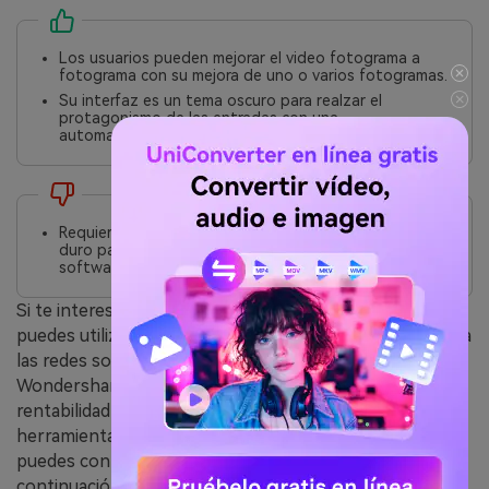
Los usuarios pueden mejorar el video fotograma a
fotograma con su mejora de uno o varios fotogramas.
Su interfaz es un tema oscuro para realzar el
protagonismo de las entradas con una
automatización 100% IA.
Requiere un mínimo de 15 GB de espacio en el disco
duro para instalarse, lo que lo convierte en un
software pesado.
Si te interesa saber qué potenciador de video con IA
puedes utilizar para tus videos diarios antes de subirlos a
las redes sociales, te recomendamos que utilices
Wondershare UniConverter. Esto se debe a su
rentabilidad y a que es una completa caja de
herramientas para editar videos y audio. Por otra parte,
puedes confirmarlo consultando la tabla que figura a
continuación: