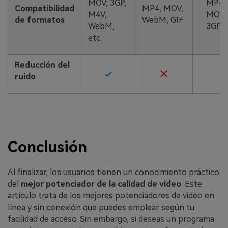
MOV, 3GP,
MP4,
Compatibilidad
MP4, MOV,
M4V,
MOV,
de formatos
WebM, GIF
WebM,
3GP,
etc.
Reducción del
ruido
Conclusión
Al finalizar, los usuarios tienen un conocimiento práctico
del
mejor potenciador de la calidad de video
.󠀲󠀡󠀤󠀩󠀣󠀦󠀢󠀢󠀤󠀳󠀰 Este
artículo trata de los mejores potenciadores de video en
línea y sin conexión que puedes emplear según tu
facilidad de acceso. Sin embargo, si deseas un programa