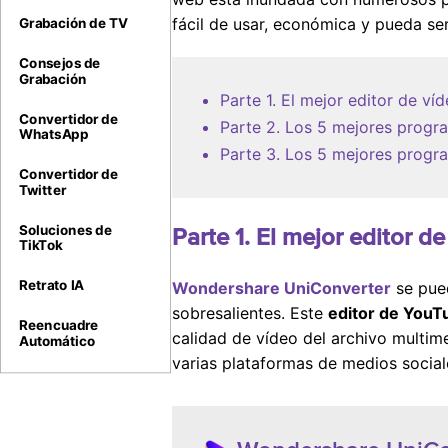
convertidores de
YouTube a FLAC
fácil de usar, económica y pueda se
Grabación de TV
recomendados
Consejos de
Grabación
Parte 1. El mejor editor de 
Convertidor de
Parte 2. Los 5 mejores prog
WhatsApp
Parte 3. Los 5 mejores progr
Convertidor de
Twitter
Soluciones de
Parte 1. El mejor editor
TikTok
Retrato IA
Wondershare UniConverter
se pued
sobresalientes. Este
editor de YouTu
Reencuadre
calidad de vídeo del archivo multim
Automático
varias plataformas de medios social