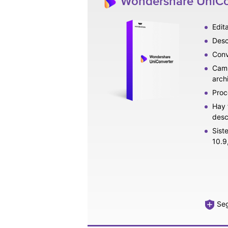
Wondershare UniCon
Edit
Desc
Conv
Camb
arch
Proc
Hay 
desc
Sist
10.9,
Seg