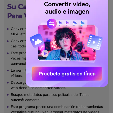
Su Caja de Herramientas
Para Vídeo Completa
Convierta a más de 1000 formatos, como AVI, MKV, MOV,
MP4, etc.
Convierta a un parámetro prestablecido optimizado para
casi todos los dispositivos.
Este programa tiene una velocidad de conversión 30
veces mayor que cualquiera de los convertidores
convencionales.
Le permite Editar, Mejorar y Personalizar sus archivos de
vídeos.
Descargue/graba vídeos desde más de 10.000 páginas
web donde se comparten vídeos.
Busque metadatos para sus películas de iTunes
automáticamente.
Este programa posee una combinación de herramientas
versátiles que incluyen; arreglar metadatos de vídeos,