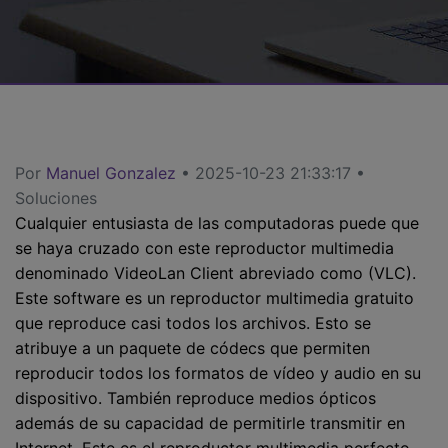
search
Video Tutorial
Usuarios de Película
Video/Audio
Mira el video tutorial para aprender a usar UniConverter.
Usuarios de DVD
Especificaciones técnicas
Una lista de todos los formatos, dispositivos y GPUs
Usuarios de Redes Sociales
compatibles con UniConverter.
Usuarios de Mac
Por
Manuel Gonzalez
• 2025-10-23 21:33:17 •
¿Qué hay de nuevo?
Soluciones
Los productos y las actualizaciones más recientes.
Cualquier entusiasta de las computadoras puede que
se haya cruzado con este reproductor multimedia
MÁS SOLUCIONES
denominado VideoLan Client abreviado como (VLC).
Este software es un reproductor multimedia gratuito
que reproduce casi todos los archivos. Esto se
atribuye a un paquete de códecs que permiten
reproducir todos los formatos de vídeo y audio en su
dispositivo. También reproduce medios ópticos
además de su capacidad de permitirle transmitir en
Internet. Este es el reproductor multimedia perfecto