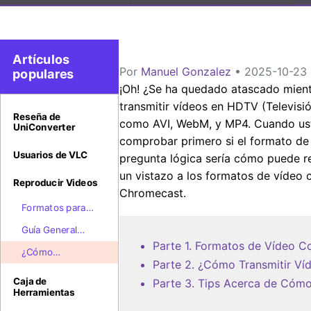
Artículos
Por
Manuel Gonzalez
• 2025-10-23 2
populares
¡Oh! ¿Se ha quedado atascado mien
transmitir vídeos en HDTV (Televisi
Reseña de
como AVI, WebM, y MP4. Cuando ust
UniConverter
comprobar primero si el formato de 
Usuarios de VLC
pregunta lógica sería cómo puede r
un vistazo a los formatos de vídeo
Reproducir Videos
Chromecast.
Formatos para
Grabar DVD y
Guía General
Ver en TV con
para Reproducir
Parte 1. Formatos de Vídeo 
Mejor
¿Cómo
en Sony TV
Parte 2. ¿Cómo Transmitir V
Reproductor en
Transmitir FLV a
Fácilmente
2026
TV con Google
Caja de
Parte 3. Tips Acerca de Cóm
Herramientas
Chromecast?