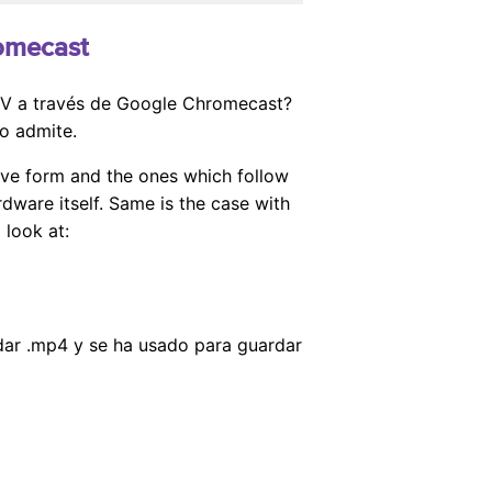
romecast
DTV a través de Google Chromecast?
o admite.
tive form and the ones which follow
rdware itself. Same is the case with
 look at:
ar .mp4 y se ha usado para guardar