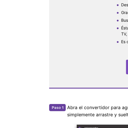
Des
Gra
Bus
Ést
TV,
Es 
Abra el convertidor para ag
Paso 1
simplemente arrastre y suelt