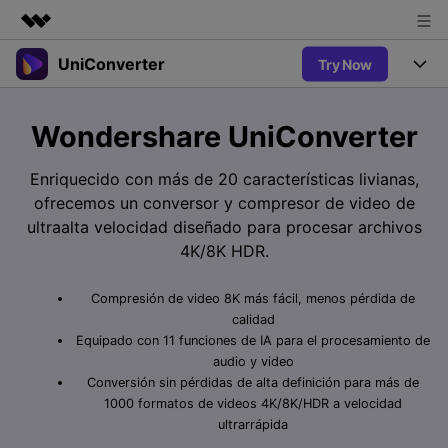
UniConverter
Try Now
Productos destacados
Creatividad digital con AIGC
Productos
Empresas
Wondershare UniConverter
Utilidades
Resumen
UniConverter-Convertidor de Video
Características
Quiénes somos
Enriquecido con más de 20 características livianas,
Soluciones
Nuevo
ofrecemos un conversor y compresor de video de
UniConverter para Windows
Sala de prensa
Soluciones
Convertir de Voz a Texto
ultraalta velocidad diseñado para procesar archivos
Convertir con precisión de voz a
UniConverter para Mac
4K/8K HDR.
Nuevo
texto para audio y video.
Tienda
Ayuda
Aficionados al Deporte
Convertidor de video gratuito
Donde hay deporte, está
Compresión de video 8K más fácil, menos pérdida de
Guía
UniConverter
Soporte
Popular
Actualizar a VC17
calidad
Convertidor de Video
AniSmall-Compresor de Video
¿Cómo utilizar Wondershare UniConverter? Aprenda la guía
Equipado con 11 funciones de IA para el procesamiento de
Disfruta de funciones de
paso a paso a continuación.
audio y video
Popular
conversión potentes e
Sign In
COMPRAR
AniSmall para Desktop
Conversión sin pérdidas de alta definición para más de
Ofertas Educativas
inteligentes.
FAQs
1000 formatos de videos 4K/8K/HDR a velocidad
Los usuarios educativos disfrutan
AniSmall para iOS
ultrarrápida
Toda la información que necesita para utilizar UniConverter.
de hasta un 60% de DTO.
AI Lab