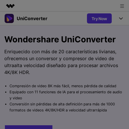
UniConverter
Try Now
Productos destacados
Creatividad digital con AIGC
Productos
Empresas
Wondershare UniConverter
Utilidades
Resumen
UniConverter-Convertidor de Video
Características
Quiénes somos
Enriquecido con más de 20 características livianas,
Soluciones
Nuevo
ofrecemos un conversor y compresor de video de
UniConverter para Windows
Sala de prensa
Soluciones
Convertir de Voz a Texto
ultraalta velocidad diseñado para procesar archivos
Convertir con precisión de voz a
UniConverter para Mac
4K/8K HDR.
Nuevo
texto para audio y video.
Tienda
Ayuda
Aficionados al Deporte
Convertidor de video gratuito
Donde hay deporte, está
Compresión de video 8K más fácil, menos pérdida de calidad
Guía
UniConverter
Soporte
Popular
Actualizar a VC17
Equipado con 11 funciones de IA para el procesamiento de audio
Convertidor de Video
AniSmall-Compresor de Video
¿Cómo utilizar Wondershare UniConverter? Aprenda la guía
y video
Disfruta de funciones de
paso a paso a continuación.
Conversión sin pérdidas de alta definición para más de 1000
Popular
conversión potentes e
Sign In
COMPRAR
AniSmall para Desktop
formatos de videos 4K/8K/HDR a velocidad ultrarrápida
Ofertas Educativas
inteligentes.
FAQs
Los usuarios educativos disfrutan
AniSmall para iOS
Toda la información que necesita para utilizar UniConverter.
de hasta un 60% de DTO.
AI Lab