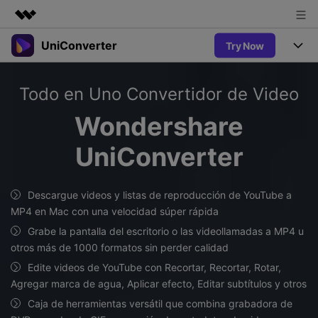
UniConverter
Try Now
Productos destacados
Creatividad digital con AIGC
Productos
Empresas
Todo en Uno Convertidor de Video
Utilidades
Resumen
UniConverter-Convertidor de Video
Características
Quiénes somos
Wondershare
Soluciones
Nuevo
UniConverter para Windows
UniConverter
Sala de prensa
Soluciones
Convertir de Voz a Texto
Convertir con precisión de voz a
UniConverter para Mac
Nuevo
texto para audio y video.
Tienda
Ayuda
Aficionados al Deporte
Descargue videos y listas de reproducción de YouTube a
Convertidor de video gratuito
Donde hay deporte, está
MP4 en Mac con una velocidad súper rápida
Guía
UniConverter
Soporte
Popular
Actualizar a VC17
Grabe la pantalla del escritorio o las videollamadas a MP4 u
Convertidor de Video
AniSmall-Compresor de Video
¿Cómo utilizar Wondershare UniConverter? Aprenda la guía
otros más de 1000 formatos sin perder calidad
Disfruta de funciones de
paso a paso a continuación.
Popular
conversión potentes e
Edite videos de YouTube con Recortar, Recortar, Rotar,
Sign In
COMPRAR
AniSmall para Desktop
Ofertas Educativas
inteligentes.
Agregar marca de agua, Aplicar efecto, Editar subtítulos y otros
FAQs
Los usuarios educativos disfrutan
AniSmall para iOS
Toda la información que necesita para utilizar UniConverter.
Caja de herramientas versátil que combina grabadora de
de hasta un 60% de DTO.
AI Lab