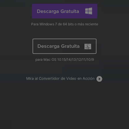
search
Video Tutorial
Descarga Gratuita
Usuarios de Película
Video/Audio
Mira el video tutorial para aprender a usar UniConverter.
Usuarios de DVD
Para Windows 7 de 64 bits o más reciente
Especificaciones técnicas
Una lista de todos los formatos, dispositivos y GPUs
Usuarios de Redes Sociales
compatibles con UniConverter.
Descarga Gratuita
Usuarios de Mac
¿Qué hay de nuevo?
para Mac OS 10.15/14/13/12/11/10/9
Los productos y las actualizaciones más recientes.
MÁS SOLUCIONES
Mira al Convertidor de Video en Acción