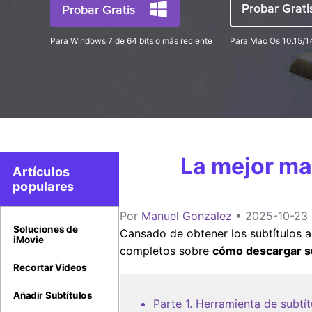
Probar Grat
Probar Gratis
Para Windows 7 de 64 bits o más reciente
Para Mac Os 10.15/14
La mejor ma
Artículos
populares
Por
Manuel Gonzalez
• 2025-10-23 
Soluciones de
Cansado de obtener los subtítulos a
iMovie
completos sobre
cómo descargar su
Recortar Videos
Añadir Subtítulos
Parte 1. Herramienta de subtí