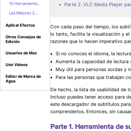
10 Herramientas
Parte 2. VLC Media Player par
Útiles Creadoras
Las Mejores 2
de Subtítulos
Formas para
Gratuitas
Extraer
Aplicar Efectos
Con cada paso del tiempo, los subtít
Subtítulos de
lo tanto, facilita la visualización y
YouTube con
Otros Consejos de
razones que lo hacen imperativo pa
Edición
Facilidad
Si no conoces el idioma, la lectu
Usuarios de Mac
Aumenta la capacidad de lectura 
Unir Videos
Muy útil para personas sordas y 
Editor de Marca de
Para las personas que trabajan co
Agua
De hecho, la lista de usabilidad de 
Incluso puedes tener acceso para des
este descargador de subtítulos para 
comprenderlos. Entonces, sin causar
Parte 1. Herramienta de s