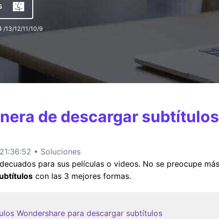
is
 /13/12/11/10/9
MÁS SOLUCIONES
nera de descargar subtítulos
21:36:52 • Soluciones
decuados para sus películas o videos. No se preocupe más,
btítulos
con las 3 mejores formas.
tulos Wondershare para descargar subtítulos