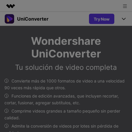
UniConverter
Try Now
Productos destacados
Creatividad digital con AIGC
Productos
Empresas
Wondershare
Utilidades
Resumen
UniConverter-Convertidor de Video
Características
Quiénes somos
UniConverter
Soluciones
Nuevo
UniConverter para Windows
Sala de prensa
Soluciones
Convertir de Voz a Texto
Tu solución de video completa
Convertir con precisión de voz a
UniConverter para Mac
Nuevo
texto para audio y video.
Tienda
Ayuda
Aficionados al Deporte
Convierte más de 1000 formatos de video a una velocidad
Convertidor de video gratuito
Donde hay deporte, está
90 veces más rápida que otros.
Guía
UniConverter
Soporte
Popular
Actualizar a VC17
Funciones de edición avanzadas, que incluyen recortar,
Convertidor de Video
AniSmall-Compresor de Video
¿Cómo utilizar Wondershare UniConverter? Aprenda la guía
cortar, fusionar, agregar subtítulos, etc.
Disfruta de funciones de
paso a paso a continuación.
Popular
conversión potentes e
Comprime videos grandes a tamaño pequeño sin perder
Sign In
COMPRAR
AniSmall para Desktop
Ofertas Educativas
inteligentes.
calidad.
FAQs
Los usuarios educativos disfrutan
AniSmall para iOS
Toda la información que necesita para utilizar UniConverter.
Admite la conversión de videos por lotes sin pérdida de
de hasta un 60% de DTO.
AI Lab