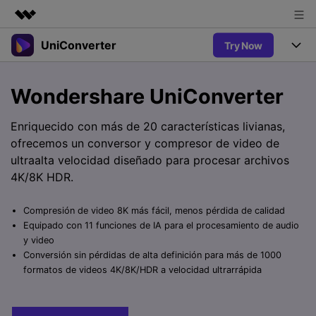
UniConverter
Try Now
Productos destacados
Creatividad digital con AIGC
Productos
Empresas
Wondershare UniConverter
Utilidades
Resumen
UniConverter-Convertidor de Video
Características
Quiénes somos
Enriquecido con más de 20 características livianas,
Soluciones
Nuevo
ofrecemos un conversor y compresor de video de
UniConverter para Windows
Sala de prensa
Soluciones
Convertir de Voz a Texto
ultraalta velocidad diseñado para procesar archivos
Convertir con precisión de voz a
UniConverter para Mac
4K/8K HDR.
Nuevo
texto para audio y video.
Tienda
Ayuda
Aficionados al Deporte
Convertidor de video gratuito
Donde hay deporte, está
Compresión de video 8K más fácil, menos pérdida de calidad
Guía
UniConverter
Soporte
Popular
Actualizar a VC17
Equipado con 11 funciones de IA para el procesamiento de audio
Convertidor de Video
AniSmall-Compresor de Video
¿Cómo utilizar Wondershare UniConverter? Aprenda la guía
y video
Disfruta de funciones de
paso a paso a continuación.
Conversión sin pérdidas de alta definición para más de 1000
Popular
conversión potentes e
Sign In
COMPRAR
AniSmall para Desktop
formatos de videos 4K/8K/HDR a velocidad ultrarrápida
Ofertas Educativas
inteligentes.
FAQs
Los usuarios educativos disfrutan
AniSmall para iOS
Toda la información que necesita para utilizar UniConverter.
de hasta un 60% de DTO.
AI Lab