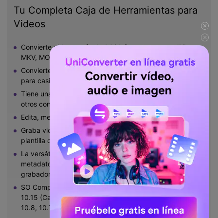
Tu Completa Caja de Herramientas para
Videos
Convierte video a más de 1.000 formatos, como AVI,
MKV, MOV, MP4, etc.
Convierte video a ajustes predeterminados optimizados
para casi todos los dispositivos.
Tiene una velocidad de conversión 90X más rápida que
otros convertidores comunes.
Edita, mejora y personaliza tus videos.
Graba video en DVD reproducible con una atractiva
plantilla de DVD gratuita.
La versátil caja de herramientas incluye corrección de
metadatos de video, creador de GIF, convertidor VR y
grabador de pantalla.
SO Compatibles: Windows 10/8/7/XP/Vista, Mac OS
10.15 (Catalina), 10.14, 10.13, 10.12, 10.11, 10.10, 10.9,
10.8, 10.7, 10.6.