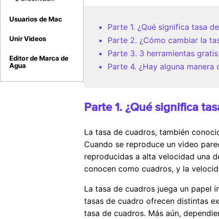
Maneras para
Editar Metadatos
Usuarios de Mac
Parte 1. ¿Qué significa tasa 
MKV Fácilmente
en Windows/Mac
Unir Videos
Parte 2. ¿Cómo cambiar la ta
Parte 3. 3 herramientas grati
Editor de Marca de
Parte 4. ¿Hay alguna manera d
Agua
Parte 1. ¿Qué significa t
La tasa de cuadros, también conoci
Cuando se reproduce un video parec
reproducidas a alta velocidad una d
conocen como cuadros, y la velocid
La tasa de cuadros juega un papel im
tasas de cuadro ofrecen distintas ex
tasa de cuadros. Más aún, dependien