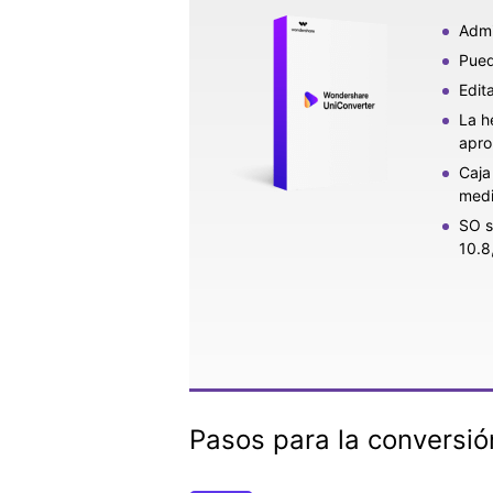
Admi
Pued
Edit
La h
apro
Caja
medi
SO s
10.8,
Pasos para la conversi