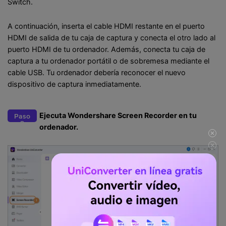
Switch.
A continuación, inserta el cable HDMI restante en el puerto
HDMI de salida de tu caja de captura y conecta el otro lado al
puerto HDMI de tu ordenador. Además, conecta tu caja de
captura a tu ordenador portátil o de sobremesa mediante el
cable USB. Tu ordenador debería reconocer el nuevo
dispositivo de captura inmediatamente.
Ejecuta Wondershare Screen Recorder en tu
Paso
2
ordenador.