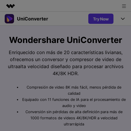
UniConverter
Try Now
Productos destacados
Creatividad digital con AIGC
Productos
Empresas
Wondershare UniConverter
Utilidades
Resumen
UniConverter-Convertidor de Video
Características
Quiénes somos
Enriquecido con más de 20 características livianas,
Soluciones
Nuevo
ofrecemos un conversor y compresor de video de
UniConverter para Windows
Sala de prensa
Soluciones
Convertir de Voz a Texto
ultraalta velocidad diseñado para procesar archivos
Convertir con precisión de voz a
UniConverter para Mac
4K/8K HDR.
Nuevo
texto para audio y video.
Tienda
Ayuda
Aficionados al Deporte
Convertidor de video gratuito
Donde hay deporte, está
Compresión de video 8K más fácil, menos pérdida de
Guía
UniConverter
Soporte
Popular
Actualizar a VC17
calidad
Convertidor de Video
AniSmall-Compresor de Video
¿Cómo utilizar Wondershare UniConverter? Aprenda la guía
Equipado con 11 funciones de IA para el procesamiento de
Disfruta de funciones de
paso a paso a continuación.
audio y video
Popular
conversión potentes e
Sign In
COMPRAR
AniSmall para Desktop
Conversión sin pérdidas de alta definición para más de
Ofertas Educativas
inteligentes.
FAQs
1000 formatos de videos 4K/8K/HDR a velocidad
Los usuarios educativos disfrutan
AniSmall para iOS
ultrarrápida
Toda la información que necesita para utilizar UniConverter.
de hasta un 60% de DTO.
AI Lab