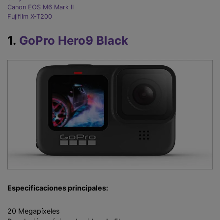
Canon EOS M6 Mark II
Fujifilm X-T200
1.
GoPro Hero9 Black
Especificaciones principales:
20 Megapíxeles