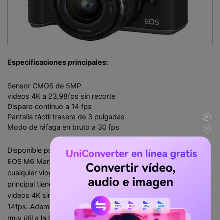
Especificaciones principales:
Sensor CMOS de 5MP
videos 4K a 23,98fps sin recorte
Disparo continuo a 14 fps
Pantalla táctil trasera de 3 pulgadas
Modo de ráfaga en bruto a 30 fps
Disponible por unos 1,100 dólares, ¿merece la pena la Canon
EOS M6 Mark II? Bueno, esta cámara es todo lo que necesita
cualquier vlogger o fotógrafo serio. Esta potente cámara
principal tiene un monstruoso sensor de 32,5MP para tomar
videos 4K sin recorte a 30fps y un feroz disparo continuo de
14fps. Además, la pantalla abatible de 180 grados te resultará
muy útil a la hora de fotografiarte a ti mismo, aunque ofrece