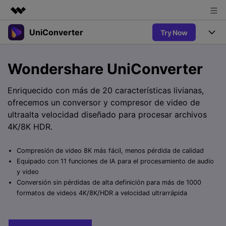
UniConverter
Try Now
Productos destacados
Creatividad digital con AIGC
Productos
Empresas
Wondershare UniConverter
Utilidades
Resumen
UniConverter-Convertidor de Video
Características
Quiénes somos
Enriquecido con más de 20 características livianas,
Soluciones
Nuevo
ofrecemos un conversor y compresor de video de
UniConverter para Windows
Sala de prensa
Soluciones
Convertir de Voz a Texto
ultraalta velocidad diseñado para procesar archivos
Convertir con precisión de voz a
UniConverter para Mac
4K/8K HDR.
Nuevo
texto para audio y video.
Tienda
Ayuda
Aficionados al Deporte
Convertidor de video gratuito
Donde hay deporte, está
Compresión de video 8K más fácil, menos pérdida de calidad
Guía
UniConverter
Soporte
Popular
Actualizar a VC17
Equipado con 11 funciones de IA para el procesamiento de audio
Convertidor de Video
AniSmall-Compresor de Video
¿Cómo utilizar Wondershare UniConverter? Aprenda la guía
y video
Disfruta de funciones de
paso a paso a continuación.
Conversión sin pérdidas de alta definición para más de 1000
Popular
conversión potentes e
Sign In
COMPRAR
AniSmall para Desktop
formatos de videos 4K/8K/HDR a velocidad ultrarrápida
Ofertas Educativas
inteligentes.
FAQs
Los usuarios educativos disfrutan
AniSmall para iOS
Toda la información que necesita para utilizar UniConverter.
de hasta un 60% de DTO.
AI Lab