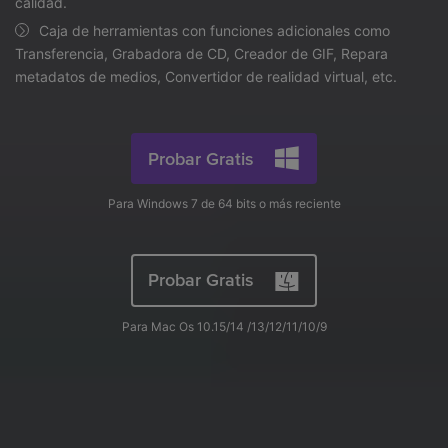
search
calidad.
Video Tutorial
Caja de herramientas con funciones adicionales como
Usuarios de Película
Video/Audio
Mira el video tutorial para aprender a usar UniConverter.
Transferencia, Grabadora de CD, Creador de GIF, Repara
metadatos de medios, Convertidor de realidad virtual, etc.
Usuarios de DVD
Especificaciones técnicas
Una lista de todos los formatos, dispositivos y GPUs
Usuarios de Redes Sociales
compatibles con UniConverter.
Probar Gratis
Usuarios de Mac
¿Qué hay de nuevo?
Para Windows 7 de 64 bits o más reciente
Los productos y las actualizaciones más recientes.
MÁS SOLUCIONES
Probar Gratis
Para Mac Os 10.15/14 /13/12/11/10/9