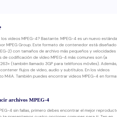
?
 los videos MPEG-4? Bastante. MPEG-4 es un nuevo estánd
por MPEG Group. Este formato de contenedor está diseñado
MPEG-2) con tamaños de archivo más pequeños y velocidades
files de codificación de vídeo MPEG-4 más comunes son
(a
63+ (también llamado 3GP para teléfonos móviles). Además,
tener flujos de video, audio y subtítulos. En los videos
to M4A. También puedes encontrar videos MPEG-4 en forma
ducir archivos MPEG-4
MPEG-4 sin fallas, primero debes encontrar el mejor reproduct
n te presentamos cuatro opciones comunes para ti. Ten en