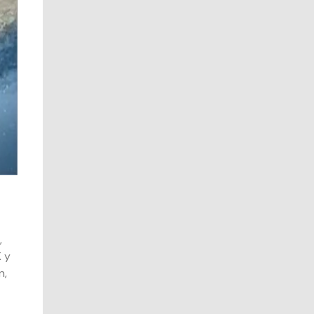
,
K y
n,