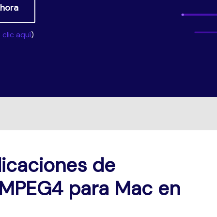
hora
Descargar gratis
Descargar gratis
 clic aquí
)
MÁS SOLUCIONES
DESCARGAR GRATIS
licaciones de
 MPEG4 para Mac en