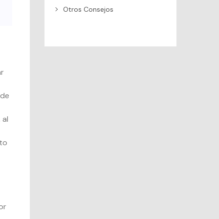
Otros Consejos
ar
 de
 al
to
or