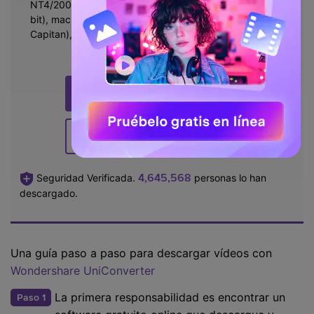
NT4/2000/2003/XP/Vista/7/8, y Windows 10 (32 bit & 64
bit), mac OS 10.15 (Catalina), 10.14, 10.13, 10.12, 10.11(El
Capitan), 10.10, 10.9, 10.8, 10.7, 10.6
DESCARGA GRATUITA
DESCARGA GRATUITA
4,645,568
Seguridad Verificada.
personas lo han
descargado.
Una guía paso a paso para descargar vídeos con
Wondershare UniConverter
La primera responsabilidad es encontrar un
Paso 1