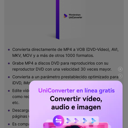
Convierta directamente de MP4 a VOB (DVD-Vídeo), AVI,
MKV, MOV y a más de otros 1000 formatos.
Grabe MP4 a discos DVD para reproducirlos con su
reproductor DVD con una velocidad 30 veces mayor.
Convierta a un parámetro prestablecido optimizado para
iDVD, iMovie, Final.
Edite vídeos con las funciones avanzadas de edición
como recortar, cortar, agregar marca de agua, subtítulos,
etc.
Descargue vídeos desde YouTube y más de otras 1000
páginas web en las que se comparten vídeos.
Es compatible con los Sistemas Operativos: Windows