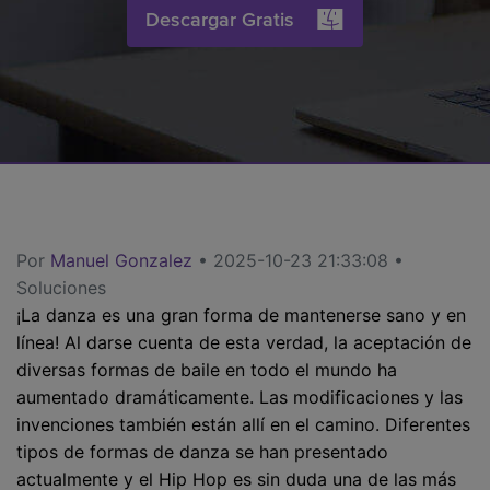
search
Descargar Gratis
Video Tutorial
Usuarios de Película
Video/Audio
Mira el video tutorial para aprender a usar UniConverter.
Usuarios de DVD
Especificaciones técnicas
Una lista de todos los formatos, dispositivos y GPUs
Usuarios de Redes Sociales
compatibles con UniConverter.
Usuarios de Mac
¿Qué hay de nuevo?
Los productos y las actualizaciones más recientes.
Por
Manuel Gonzalez
• 2025-10-23 21:33:08 •
MÁS SOLUCIONES
Soluciones
¡La danza es una gran forma de mantenerse sano y en
línea! Al darse cuenta de esta verdad, la aceptación de
diversas formas de baile en todo el mundo ha
aumentado dramáticamente. Las modificaciones y las
invenciones también están allí en el camino. Diferentes
tipos de formas de danza se han presentado
actualmente y el Hip Hop es sin duda una de las más