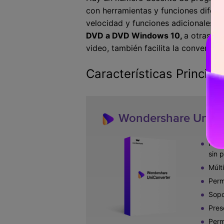
con herramientas y funciones difer
velocidad y funciones adicionales,
W
DVD a DVD Windows 10,
a otras ve
video, también facilita la conversió
Características Princi
Wondershare UniCo
Func
sin 
Múlt
Perm
Sopo
Pres
Perm