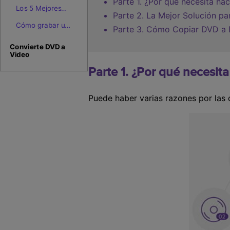
Parte 1. ¿Por qué necesita ha
Los 5 Mejores
Parte 2. La Mejor Solución 
Grabadores de
Cómo grabar un
Parte 3. Cómo Copiar DVD a 
Audio DVD para
CD en el
grabar MP3 a
Ordenador
Convierte DVD a
DVD
Video
(Windows y
Mac) - Mejores
Parte 1. ¿Por qué necesi
Programas
Gratuitos
Puede haber varias razones por las