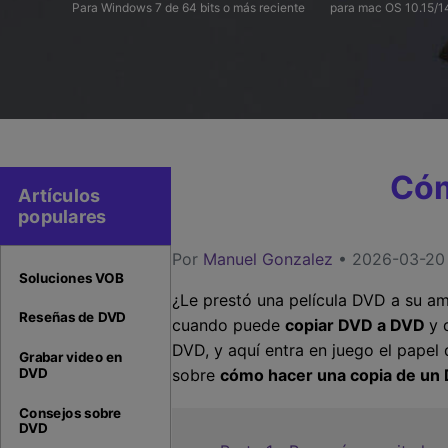
Para Windows 7 de 64 bits o más reciente
para mac OS 10.15/1
Cóm
Artículos
populares
Por
Manuel Gonzalez
• 2026-03-20 
Soluciones VOB
¿Le prestó una película DVD a su am
Reseñas de DVD
cuando puede
copiar DVD a DVD
y 
DVD, y aquí entra en juego el pape
Grabar video en
DVD
sobre
cómo hacer una copia de un
Consejos sobre
DVD