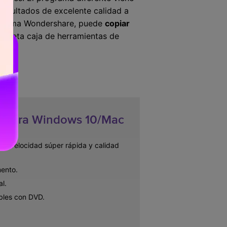
resultados de excelente calidad a
rograma Wondershare, puede
copiar
mpleta caja de herramientas de
s.
VD:
D para Windows 10/Mac
n velocidad súper rápida y calidad
mento.
l.
bles con DVD.