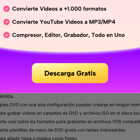
entes. Si está buscando un programa completo que ofrezca 
ondershare UniConverter
Es la mejor opción. Con el p
rsiones, así como al sistema Mac. Trabajando como una co
n, descarga, grabación y transferencia de archivos de video
pales de Wondershare Grabador DVD a D
nverter
- El Mejor Convertidor DVD a DV
iona como una excelente herramienta de grabación de DVD a DVD co
pérdida.
iples DVD con una sola configuración pueden crearse en ningún mo
ite grabar videos en carpetas de DVD y archivos ISO en el disco loca
rta casi todos los formatos para grabarlos en archivos VOB compati
enta plantillas de menú de DVD gratis con temas interesantes.
ite añadir fotos o música como fondo.