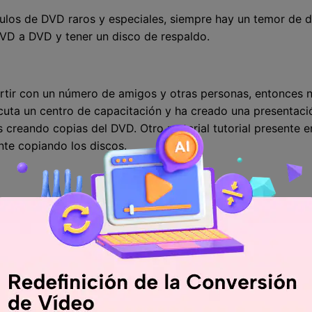
ítulos de DVD raros y especiales, siempre hay un temor de d
DVD a DVD y tener un disco de respaldo.
rtir con un número de amigos y otras personas, entonces 
ecuta un centro de capacitación y ha creado una presentaci
creando copias del DVD. Otro material tutorial presente e
nte copiando los discos.
rsonalización de su DVD actual, puede hacer lo mismo mient
ortar o cortar la parte no deseada, agregar música de ima
.
ión para copiar DVD a DVD en Windows 10
s de grabación de DVD a DVD para Windows y Mac disponi