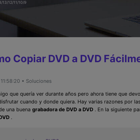
4/13/12/11/10/9
MÁS SOLUCIONES
o Copiar DVD a DVD Fácilm
11:58:20 • Soluciones
igo que quería ver durante años pero ahora tiene que devo
disfrutar cuando y donde quiera. Hay varias razones por la
l de una buena
grabadora de DVD a DVD
. En la siguiente p
 DVD
.