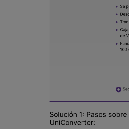
Se p
Desc
Tran
Caja
de V
Func
10.14
Seg
Solución 1: Pasos sob
UniConverter: