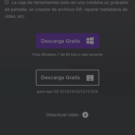
search
La caja de herramientas todo-en-uno combina un grabador
Video Tutorial
de pantalla, un creador de archivos GIF, reparar metadatos de
Usuarios de Película
Video/Audio
Mira el video tutorial para aprender a usar UniConverter.
video, etc.
Usuarios de DVD
Especificaciones técnicas
Una lista de todos los formatos, dispositivos y GPUs
Usuarios de Redes Sociales
Descarga Gratis
compatibles con UniConverter.
Usuarios de Mac
Para Windows 7 de 64 bits o más reciente
¿Qué hay de nuevo?
Los productos y las actualizaciones más recientes.
MÁS SOLUCIONES
Descarga Gratis
para mac OS 10.15/14/13/12/11/10/9
Didacticiel vidéo