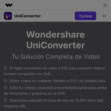
UniConverter
Try Now
Productos destacados
Creatividad digital con AIGC
Productos
Empresas
Wondershare
Utilidades
Resumen
UniConverter-Convertidor de Video
Características
Quiénes somos
UniConverter
Soluciones
Nuevo
UniConverter para Windows
Sala de prensa
Soluciones
Convertir de Voz a Texto
Tu Solución Completa de Video
Convertir con precisión de voz a
UniConverter para Mac
Nuevo
texto para audio y video.
Tienda
Ayuda
Aficionados al Deporte
El mejor convertidor de video a DVD para convertir video a
Convertidor de video gratuito
Donde hay deporte, está
formato compatible con DVD.
Guía
UniConverter
Soporte
Popular
Actualizar a VC17
Grabe videos en cualquier formato a DVD con simples clics.
Convertidor de Video
AniSmall-Compresor de Video
¿Cómo utilizar Wondershare UniConverter? Aprenda la guía
Disfruta de funciones de
Edite los videos cortándolos/recortándolos/girándolos antes
paso a paso a continuación.
Popular
conversión potentes e
de convertirlos y grabarlos en un DVD.
Sign In
COMPRAR
AniSmall para Desktop
Ofertas Educativas
inteligentes.
FAQs
Descargue películas en línea de más de 10,000 sitios web
Los usuarios educativos disfrutan
AniSmall para iOS
Toda la información que necesita para utilizar UniConverter.
pegando URL.
de hasta un 60% de DTO.
AI Lab