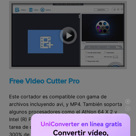
Free Video Cutter Pro
Este cortador es compatible con gama de
archivos incluyendo avi, y MP4. También soporta
algunos procesadores como el Athlon 64 X 2 y
Intel (R) Pentium D Dual-Core. Puede completar la
tarea de corte en pocos minutos con más del
300% de velocidad. En segundo lugar, su uso no