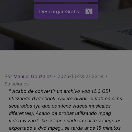
search
Video Tutorial
Descargar Gratis
Usuarios de Película
Video/Audio
Mira el video tutorial para aprender a usar UniConverter.
Usuarios de DVD
Especificaciones técnicas
Una lista de todos los formatos, dispositivos y GPUs
Usuarios de Redes Sociales
compatibles con UniConverter.
Usuarios de Mac
¿Qué hay de nuevo?
Los productos y las actualizaciones más recientes.
MÁS SOLUCIONES
Por
Manuel Gonzalez
• 2025-10-23 21:33:14 •
Soluciones
" Acabo de convertir un archivo vob (2.3 GB)
utilizando dvd shrink. Quiero dividir el vob en clips
separados (ya que contiene vídeos musicales
diferentes). Acabo de probar utilizando mpeg
video wizard.. he seleccionado la parte y luego he
exportado a dvd mpeg.. se tarda unos 15 minutos