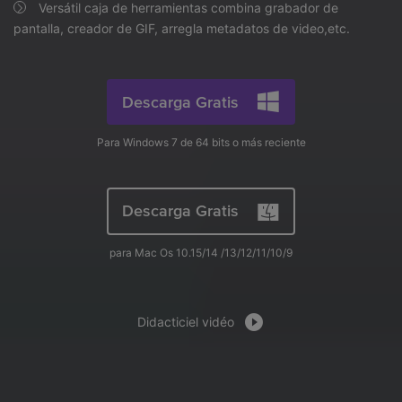
search
Versátil caja de herramientas combina grabador de
Video Tutorial
pantalla, creador de GIF, arregla metadatos de video,etc.
Usuarios de Película
Video/Audio
Mira el video tutorial para aprender a usar UniConverter.
Usuarios de DVD
Especificaciones técnicas
Descarga Gratis
Una lista de todos los formatos, dispositivos y GPUs
Usuarios de Redes Sociales
compatibles con UniConverter.
Usuarios de Mac
Para Windows 7 de 64 bits o más reciente
¿Qué hay de nuevo?
Los productos y las actualizaciones más recientes.
Descarga Gratis
MÁS SOLUCIONES
para Mac Os 10.15/14 /13/12/11/10/9
Didacticiel vidéo