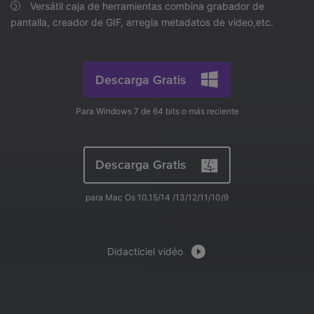
search
Versátil caja de herramientas combina grabador de
Video Tutorial
pantalla, creador de GIF, arregla metadatos de video,etc.
Usuarios de Película
Video/Audio
Mira el video tutorial para aprender a usar UniConverter.
Usuarios de DVD
Especificaciones técnicas
Descarga Gratis
Una lista de todos los formatos, dispositivos y GPUs
Usuarios de Redes Sociales
compatibles con UniConverter.
Usuarios de Mac
Para Windows 7 de 64 bits o más reciente
¿Qué hay de nuevo?
Los productos y las actualizaciones más recientes.
Descarga Gratis
MÁS SOLUCIONES
para Mac Os 10.15/14 /13/12/11/10/9
Didacticiel vidéo