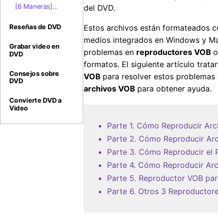
a MP4 Gratuito:
Cortadores
[6 Maneras]
del DVD.
Cómo Convertir
VOB?
Cómo Convertir
VOB a MP4 en
VOB a MPEG
Estos archivos están formateados c
Reseñas de DVD
Mac Fácilmente
Gratis y en Línea
medios integrados en Windows y Ma
Grabar video en
problemas en
reproductores VOB
o
DVD
formatos. El siguiente artículo trat
Consejos sobre
VOB
para resolver estos problemas 
DVD
archivos VOB
para obtener ayuda.
Convierte DVD a
Video
Parte 1. Cómo Reproducir Ar
Parte 2. Cómo Reproducir Ar
Parte 3. Cómo Reproducir el
Parte 4. Cómo Reproducir Ar
Parte 5. Reproductor VOB par
Parte 6. Otros 3 Reproducto