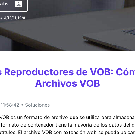
atis
4/13/12/11/10/9
MÁS SOLUCIONES
s Reproductores de VOB: Có
Archivos VOB
11:58:42 • Soluciones
VOB es un formato de archivo que se utiliza para almacena
formato de contenedor tiene la mayoría de los datos del di
ítulos. El archivo VOB con extensión .vob se puede ubicar 