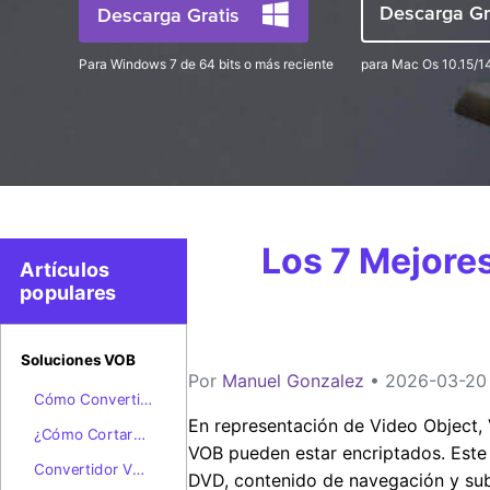
Descarga Gr
Descarga Gratis
Para Windows 7 de 64 bits o más reciente
para Mac Os 10.15/1
Los 7 Mejore
Artículos
populares
Soluciones VOB
Por
Manuel Gonzalez
• 2026-03-20 
Cómo Convertir
VOB a MP4 con
En representación de Video Object, 
¿Cómo Cortar
Cero Pérdida de
VOB pueden estar encriptados. Este 
Archivos VOB y
Calidad en
Convertidor VOB
DVD, contenido de navegación y subt
el Top 10 de los
Windows y Mac