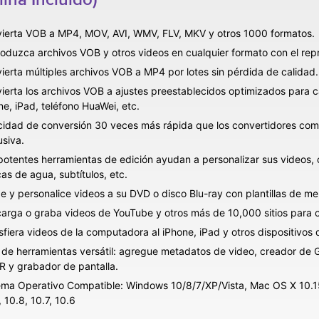
ierta VOB a MP4, MOV, AVI, WMV, FLV, MKV y otros 1000 formatos.
oduzca archivos VOB y otros videos en cualquier formato con el rep
ierta múltiples archivos VOB a MP4 por lotes sin pérdida de calidad.
ierta los archivos VOB a ajustes preestablecidos optimizados para ca
ne, iPad, teléfono HuaWei, etc.
cidad de conversión 30 veces más rápida que los convertidores c
usiva.
potentes herramientas de edición ayudan a personalizar sus videos, c
as de agua, subtítulos, etc.
e y personalice videos a su DVD o disco Blu-ray con plantillas de m
arga o graba videos de YouTube y otros más de 10,000 sitios para c
sfiera videos de la computadora al iPhone, iPad y otros dispositivos
 de herramientas versátil: agregue metadatos de video, creador de GI
R y grabador de pantalla.
ema Operativo Compatible: Windows 10/8/7/XP/Vista, Mac OS X 10.15 (C
, 10.8, 10.7, 10.6