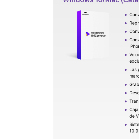
Conv
Repr
Conv
Conv
iPho
Velo
excl
Las 
marc
Grab
Desc
Tran
Caja
de V
Sist
10.9