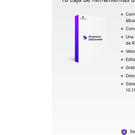
Corr
álbu
Conv
Una 
de R
Velo
Edit
Grab
Desc
Sist
10.11
Se