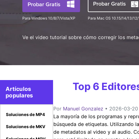
Probar Gratis
Probar Gratis
Para Windows 10/8/7/Vista/XP
Para Mac OS 10.15/14/13/12/
Ve el video tutorial sobre cómo corregir los met
Top 6 Editore
Artículos
populares
Por
Manuel Gonzalez
• 2026-03-20 
Soluciones de MP4
La mayoría de los programas y repro
búsqueda de etiquetas. Utilizando 
Soluciones de MKV
de metadatos al video y al audio. C