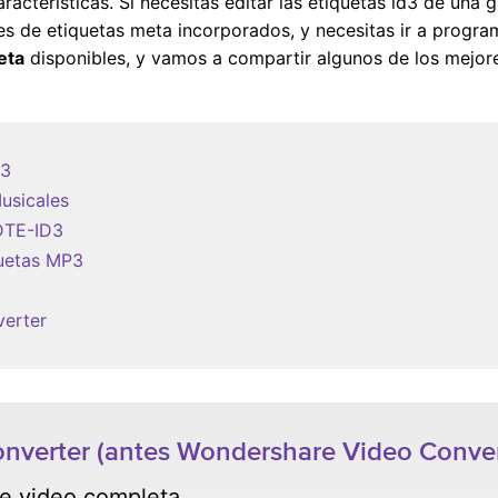
aracterísticas. Si necesitas editar las etiquetas id3 de una
res de etiquetas meta incorporados, y necesitas ir a progra
eta
disponibles, y vamos a compartir algunos de los mejor
D3
Musicales
IDTE-ID3
quetas MP3
verter
verter (antes Wondershare Video Conver
de video completa