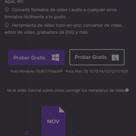
search
agua, etc.
Video Tutorial
Convertir formatos de video / audio a cualquier otros
Usuarios de Película
Video/Audio
Mira el video tutorial para aprender a usar UniConverter.
formatos fácilmente a tu gusto.
Usuarios de DVD
Herramienta de video todo-en-uno: conversor de video,
Especificaciones técnicas
editor de video, grabadora de DVD y más.
Una lista de todos los formatos, dispositivos y GPUs
Usuarios de Redes Sociales
compatibles con UniConverter.
Usuarios de Mac
¿Qué hay de nuevo?
Probar Gratis
Probar Gratis
Los productos y las actualizaciones más recientes.
Para Windows 10/8/7/Vista/XP
Para Mac OS 10.15/14/13/12/11/10/9
MÁS SOLUCIONES
Ve el video tutorial sobre cómo corregir los metadatos de video