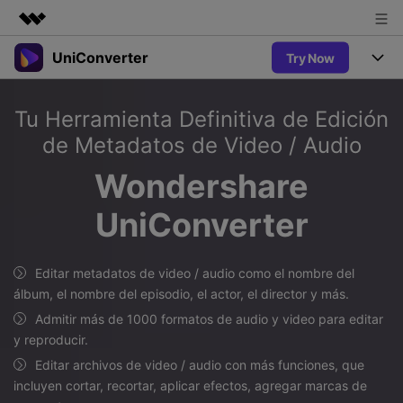
UniConverter
Try Now
Productos destacados
Creatividad digital con AIGC
Productos
Empresas
Tu Herramienta Definitiva de Edición
Utilidades
Resumen
de Metadatos de Video / Audio
UniConverter-Convertidor de Video
Características
Quiénes somos
Soluciones
Wondershare
Nuevo
UniConverter para Windows
Sala de prensa
Soluciones
Convertir de Voz a Texto
UniConverter
Convertir con precisión de voz a
UniConverter para Mac
Nuevo
texto para audio y video.
Tienda
Ayuda
Aficionados al Deporte
Convertidor de video gratuito
Donde hay deporte, está
Editar metadatos de video / audio como el nombre del
Guía
UniConverter
Soporte
Popular
Actualizar a VC17
álbum, el nombre del episodio, el actor, el director y más.
Convertidor de Video
AniSmall-Compresor de Video
¿Cómo utilizar Wondershare UniConverter? Aprenda la guía
Disfruta de funciones de
Admitir más de 1000 formatos de audio y video para editar
paso a paso a continuación.
Popular
conversión potentes e
y reproducir.
Sign In
COMPRAR
AniSmall para Desktop
Ofertas Educativas
inteligentes.
FAQs
Editar archivos de video / audio con más funciones, que
Los usuarios educativos disfrutan
AniSmall para iOS
Toda la información que necesita para utilizar UniConverter.
incluyen cortar, recortar, aplicar efectos, agregar marcas de
de hasta un 60% de DTO.
AI Lab