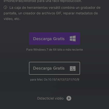
search
iPhone/iPad/Android para una fácil reproducción.
Video Tutorial
La caja de herramientas versátil combina un grabador de
Usuarios de Película
Video/Audio
Mira el video tutorial para aprender a usar UniConverter.
pantalla, un creador de archivos GIF, reparar metadatos de
video, etc.
Usuarios de DVD
Especificaciones técnicas
Una lista de todos los formatos, dispositivos y GPUs
Usuarios de Redes Sociales
compatibles con UniConverter.
Descarga Gratis
Usuarios de Mac
¿Qué hay de nuevo?
Para Windows 7 de 64 bits o más reciente
Los productos y las actualizaciones más recientes.
MÁS SOLUCIONES
Descarga Gratis
para Mac Os 10.15/14/13/12/11/10/9
Didacticiel vidéo