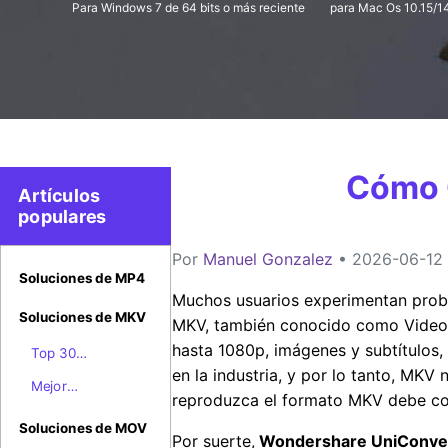
Para Windows 7 de 64 bits o más reciente
para Mac Os 10.15/14
Cómo 
Artículos
populares
Por
Manuel Gonzalez
• 2026-06-12 1
Soluciones de MP4
Muchos usuarios experimentan pro
Soluciones de MKV
MKV, también conocido como Video 
hasta 1080p, imágenes y subtítulos,
Top 30
en la industria, y por lo tanto, MK
Reproductores
Mejor
MKV para
reproduzca el formato MKV debe con
Convertidor de
Windows/Mac/iOS/Android
MKV a AVI
Soluciones de MOV
Por suerte,
Wondershare UniConvert
Online Gratis