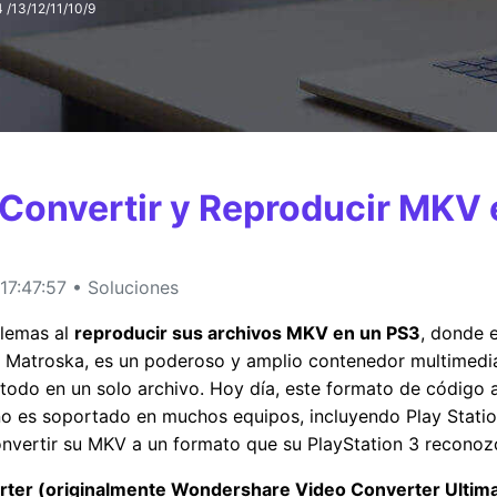
 /13/12/11/10/9
MÁS SOLUCIONES
Convertir y Reproducir MKV 
7:47:57 • Soluciones
blemas al
reproducir sus archivos MKV en un PS3
, donde e
Matroska, es un poderoso y amplio contenedor multimedia
 todo en un solo archivo. Hoy día, este formato de código a
V no es soportado en muchos equipos, incluyendo Play Stati
vertir su MKV a un formato que su PlayStation 3 reconoz
er (originalmente Wondershare Video Converter Ultim