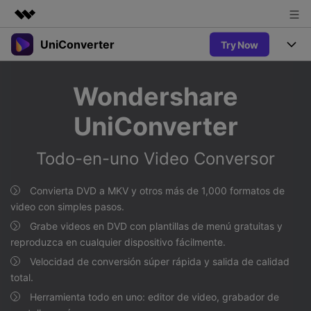
UniConverter
Try Now
Productos destacados
Creatividad digital con AIGC
Productos
Empresas
Wondershare
Utilidades
Resumen
UniConverter-Convertidor de Video
Características
Quiénes somos
UniConverter
Soluciones
Nuevo
UniConverter para Windows
Sala de prensa
Soluciones
Convertir de Voz a Texto
Todo-en-uno Video Conversor
Convertir con precisión de voz a
UniConverter para Mac
Nuevo
texto para audio y video.
Tienda
Ayuda
Aficionados al Deporte
Convierta DVD a MKV y otros más de 1,000 formatos de
Convertidor de video gratuito
Donde hay deporte, está
video con simples pasos.
Guía
UniConverter
Soporte
Popular
Actualizar a VC17
Grabe videos en DVD con plantillas de menú gratuitas y
Convertidor de Video
AniSmall-Compresor de Video
¿Cómo utilizar Wondershare UniConverter? Aprenda la guía
reproduzca en cualquier dispositivo fácilmente.
Disfruta de funciones de
paso a paso a continuación.
Popular
conversión potentes e
Velocidad de conversión súper rápida y salida de calidad
Sign In
COMPRAR
AniSmall para Desktop
Ofertas Educativas
inteligentes.
total.
FAQs
Los usuarios educativos disfrutan
AniSmall para iOS
Toda la información que necesita para utilizar UniConverter.
Herramienta todo en uno: editor de video, grabador de
de hasta un 60% de DTO.
AI Lab