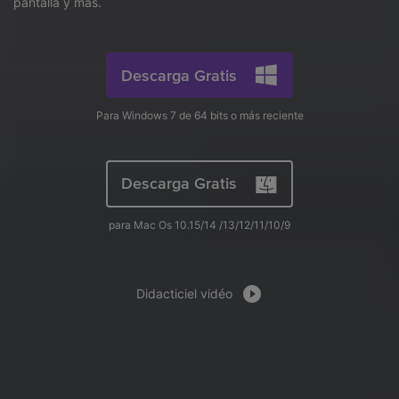
search
pantalla y más.
Video Tutorial
Usuarios de Película
Video/Audio
Mira el video tutorial para aprender a usar UniConverter.
Usuarios de DVD
Descarga Gratis
Especificaciones técnicas
Una lista de todos los formatos, dispositivos y GPUs
Usuarios de Redes Sociales
Para Windows 7 de 64 bits o más reciente
compatibles con UniConverter.
Usuarios de Mac
¿Qué hay de nuevo?
Descarga Gratis
Los productos y las actualizaciones más recientes.
MÁS SOLUCIONES
para Mac Os 10.15/14 /13/12/11/10/9
Didacticiel vidéo