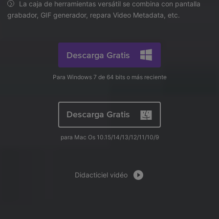
search
La caja de herramientas versátil se combina con pantalla
Video Tutorial
grabador, GIF generador, repara Video Metadata, etc.
Usuarios de Película
Video/Audio
Mira el video tutorial para aprender a usar UniConverter.
Usuarios de DVD
Especificaciones técnicas
Descarga Gratis
Una lista de todos los formatos, dispositivos y GPUs
Usuarios de Redes Sociales
compatibles con UniConverter.
Para Windows 7 de 64 bits o más reciente
Usuarios de Mac
¿Qué hay de nuevo?
Los productos y las actualizaciones más recientes.
Descarga Gratis
MÁS SOLUCIONES
para Mac Os 10.15/14/13/12/11/10/9
Didacticiel vidéo