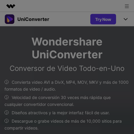
UniConverter
Try Now
Productos destacados
Creatividad digital con AIGC
Productos
Empresas
Wondershare
Utilidades
Resumen
UniConverter-Convertidor de Video
Características
Quiénes somos
UniConverter
Soluciones
Nuevo
UniConverter para Windows
Sala de prensa
Soluciones
Convertir de Voz a Texto
Conversor de Video Todo-en-Uno
Convertir con precisión de voz a
UniConverter para Mac
Nuevo
texto para audio y video.
Tienda
Ayuda
Aficionados al Deporte
Convierta video AVI a DivX, MP4, MOV, MKV y más de 1000
Convertidor de video gratuito
Donde hay deporte, está
formatos de video / audio.
Guía
UniConverter
Soporte
Popular
Actualizar a VC17
Velocidad de conversión 30 veces más rápida que
Convertidor de Video
AniSmall-Compresor de Video
¿Cómo utilizar Wondershare UniConverter? Aprenda la guía
cualquier convertidor convencional.
Disfruta de funciones de
paso a paso a continuación.
Popular
conversión potentes e
Diseños atractivos y la mejor interfaz fácil de usar.
Sign In
COMPRAR
AniSmall para Desktop
Ofertas Educativas
inteligentes.
FAQs
Descargue o grabe videos de más de 10,000 sitios para
Los usuarios educativos disfrutan
AniSmall para iOS
Toda la información que necesita para utilizar UniConverter.
compartir videos.
de hasta un 60% de DTO.
AI Lab