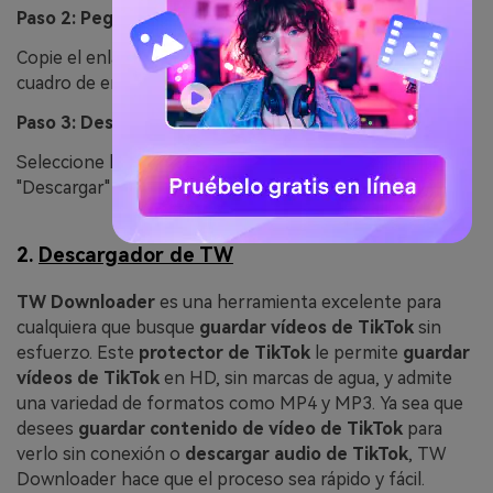
Paso 2: Pegar la URL del vídeo
Copie el enlace del vídeo de TikTok y péguelo en el
cuadro de entrada del sitio web.
Paso 3: Descargar el vídeo
Seleccione la calidad de vídeo deseada y haga clic en
"Descargar" para guardar el archivo.
2.
Descargador de TW
TW Downloader
es una herramienta excelente para
cualquiera que busque
guardar vídeos de TikTok
sin
esfuerzo. Este
protector de TikTok
le permite
guardar
vídeos de TikTok
en HD, sin marcas de agua, y admite
una variedad de formatos como MP4 y MP3. Ya sea que
desees
guardar contenido de vídeo de TikTok
para
verlo sin conexión o
descargar audio de TikTok
, TW
Downloader hace que el proceso sea rápido y fácil.