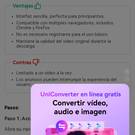
Ventajas
Interfaz sencilla, perfecta para principiantes.
Compatible con múltiples navegadores, incluidos
Chrome y Firefox.
No es necesario registrarse para el uso básico.
Mantiene la calidad del vídeo original durante la
descarga.
Contras
Limitado a un vídeo a la vez.
Los anuncios pueden interrumpir la experiencia del
usuario.
Pasos:
Paso 1: Acceder al sitio web
Abra su navegador y visite SaveFrom.net.